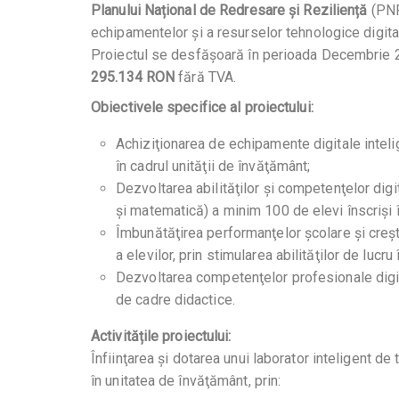
Planului Național de Redresare și Reziliență
(PNR
echipamentelor și a resurselor tehnologice digita
Proiectul se desfășoară în perioada Decembrie 20
295.134 RON
fără TVA.
Obiectivele specifice al proiectului:
Achiziţionarea de echipamente digitale intelige
în cadrul unităţii de învăţământ;
Dezvoltarea abilităţilor și competenţelor digi
și matematică) a minim 100 de elevi înscriși în
Îmbunătăţirea performanţelor școlare și creșt
a elevilor, prin stimularea abilităţilor de lucru 
Dezvoltarea competenţelor profesionale digit
de cadre didactice.
Activitățile proiectului:
Înfiinţarea și dotarea unui laborator inteligent d
în unitatea de învăţământ, prin: