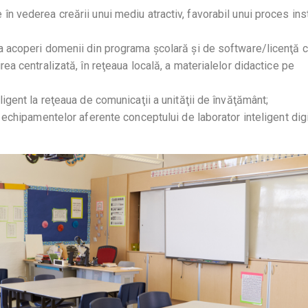
n vederea creării unui mediu atractiv, favorabil unui proces inst
va acoperi domenii din programa școlară și de software/licenţă 
rea centralizată, în reţeaua locală, a materialelor didactice pe
ligent la reţeaua de comunicaţii a unităţii de învăţământ;
a echipamentelor aferente conceptului de laborator inteligent digi