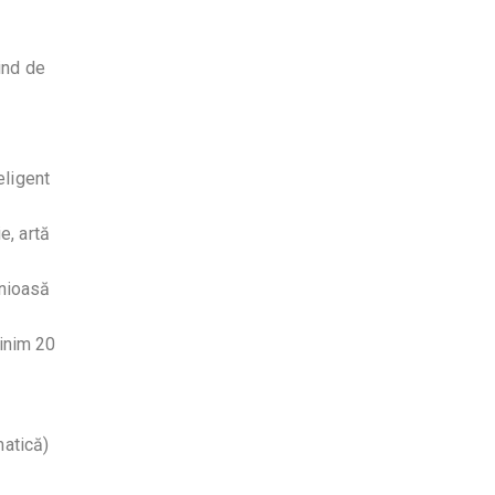
ind de
eligent
e, artă
onioasă
inim 20
matică)