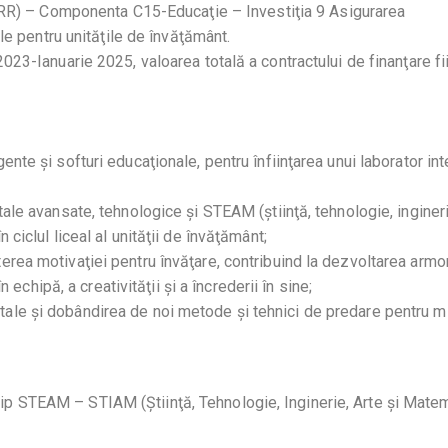
R) – Componenta C15-Educaţie – Investiţia 9 Asigurarea
le pentru unităţile de învăţământ.
23-Ianuarie 2025, valoarea totală a contractului de finanţare fi
nte și softuri educaţionale, pentru înfiinţarea unui laborator int
tale avansate, tehnologice și STEAM (știinţă, tehnologie, ingineri
 ciclul liceal al unităţii de învăţământ;
erea motivaţiei pentru învăţare, contribuind la dezvoltarea arm
în echipă, a creativităţii și a încrederii în sine;
ale și dobândirea de noi metode și tehnici de predare pentru m
e tip STEAM – STIAM (Știinţă, Tehnologie, Inginerie, Arte și Mate