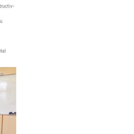
ructiv-
cu
tal