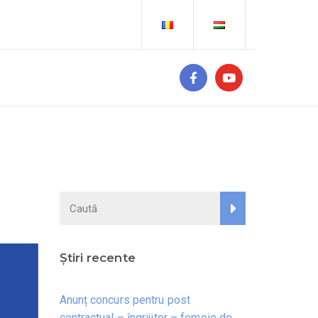
Știri recente
Anunț concurs pentru post
contractual – îngrijitor – femeie de