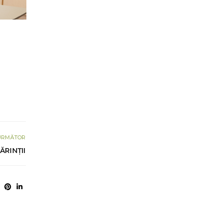
URMĂTOR
ĂRINȚII