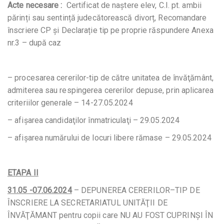
Acte necesare :
Certificat de naștere elev, C.I. pt. ambii
părinți sau sentință judecătorească divorț, Recomandare
înscriere CP și Declarație tip pe proprie răspundere Anexa
nr.3 – după caz
– procesarea cererilor-tip de către unitatea de învăţământ,
admiterea sau respingerea cererilor depuse, prin aplicarea
criteriilor generale – 14-27.05.2024
– afişarea candidaţilor înmatriculaţi – 29.05.2024
– afişarea numărului de locuri libere rămase – 29.05.2024
ETAPA II
31.05 -07.06.2024
– DEPUNEREA CERERILOR–TIP DE
ÎNSCRIERE LA SECRETARIATUL UNITĂŢII DE
ÎNVĂŢĂMANT pentru copii care NU AU FOST CUPRINȘI ÎN