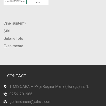
Cine suntem?
Știri
Galerie foto
Evenimente
CONTACT
TIMISOARA -- P-ţa Regina Maria (Horaţiu), nr. 1.
0256-201986
gerhardinum@yahoo.com