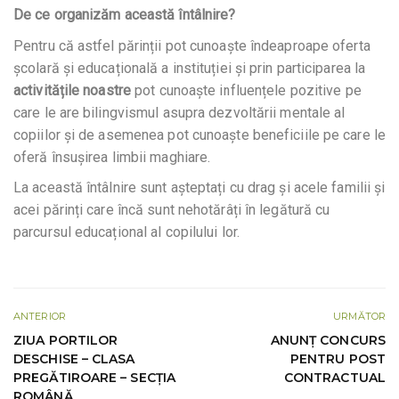
De ce organizăm această întâlnire?
Pentru că astfel părinții pot cunoaște îndeaproape oferta
școlară și educațională a instituției și prin participarea la
activitățile noastre
pot cunoaște influențele pozitive pe
care le are bilingvismul asupra dezvoltării mentale al
copiilor și de asemenea pot cunoaște beneficiile pe care le
oferă însușirea limbii maghiare.
La această întâlnire sunt așteptați cu drag și acele familii și
acei părinți care încă sunt nehotărâți în legătură cu
parcursul educațional al copilului lor.
ANTERIOR
URMĂTOR
ZIUA PORTILOR
ANUNȚ CONCURS
DESCHISE – CLASA
PENTRU POST
PREGĂTIROARE – SECȚIA
CONTRACTUAL
ROMÂNĂ