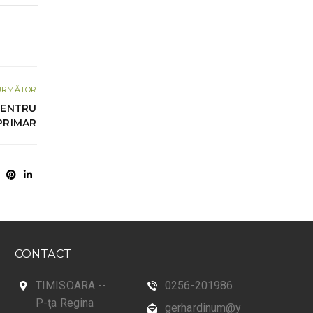
URMĂTOR
PENTRU
PRIMAR
CONTACT
TIMISOARA --
0256-201986
P-ţa Regina
gerhardinum@y