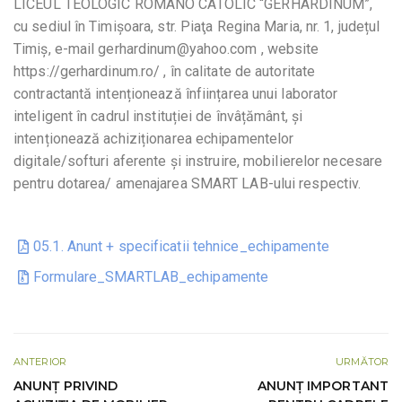
LICEUL TEOLOGIC ROMANO CATOLIC “GERHARDINUM”,
cu sediul în Timişoara, str. Piaţa Regina Maria, nr. 1, județul
Timiş, e-mail gerhardinum@yahoo.com , website
https://gerhardinum.ro/ , în calitate de autoritate
contractantă intenționează înființarea unui laborator
inteligent în cadrul instituției de învâțământ, și
intenționează achiziționarea echipamentelor
digitale/softuri aferente și instruire, mobilierelor necesare
pentru dotarea/ amenajarea SMART LAB-ului respectiv.
05.1. Anunt + specificatii tehnice_echipamente
Formulare_SMARTLAB_echipamente
ANTERIOR
URMĂTOR
ANUNȚ PRIVIND
ANUNŢ IMPORTANT