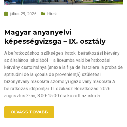
július 29, 2026
Hírek
Magyar anyanyelvi
képességvizsga – IX. osztály
A beíratkozáshoz szükséges iratok: beíratkozási kérvény
az általános iskolából – a líceumba való beíratkozási
kérvény csatolmánya (anexa la fișa de înscriere la proba de
aptitudini de la şcoala de provenienţă) születési
bizonyítvány másolata személyi igazolvány másolata A
beíratkozás időpontjai: II. szakasz Beíratkozás: 2026.
augusztus 3-án, 8.00-15.00 óra között az iskola
…
OLVASS TOVÁBB