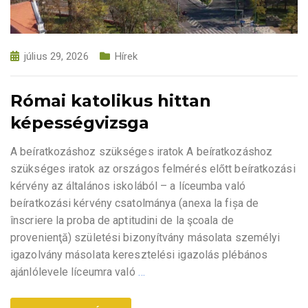
július 29, 2026
Hírek
Római katolikus hittan
képességvizsga
A beíratkozáshoz szükséges iratok A beíratkozáshoz
szükséges iratok az országos felmérés előtt beíratkozási
kérvény az általános iskolából – a líceumba való
beíratkozási kérvény csatolmánya (anexa la fișa de
înscriere la proba de aptitudini de la şcoala de
provenienţă) születési bizonyítvány másolata személyi
igazolvány másolata keresztelési igazolás plébános
ajánlólevele líceumra való
…