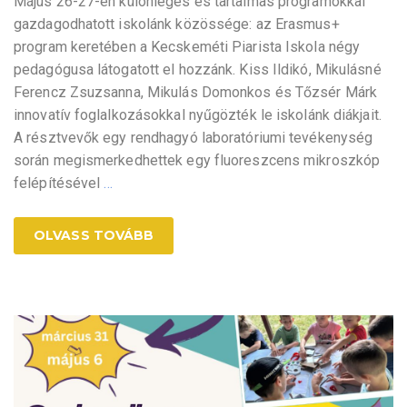
Május 26-27-én különleges és tartalmas programokkal
gazdagodhatott iskolánk közössége: az Erasmus+
program keretében a Kecskeméti Piarista Iskola négy
pedagógusa látogatott el hozzánk. Kiss Ildikó, Mikulásné
Ferencz Zsuzsanna, Mikulás Domonkos és Tőzsér Márk
innovatív foglalkozásokkal nyűgözték le iskolánk diákjait.
A résztvevők egy rendhagyó laboratóriumi tevékenység
során megismerkedhettek egy fluoreszcens mikroszkóp
felépítésével
…
OLVASS TOVÁBB