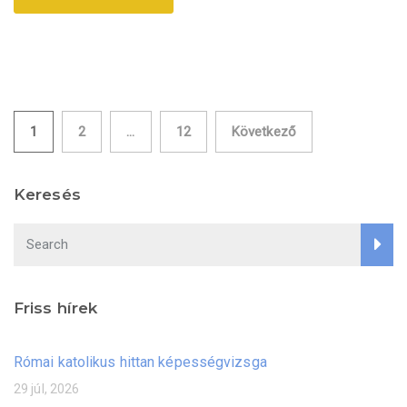
Bejegyzések
1
2
…
12
Következő
lapozása
Keresés
Friss hírek
Római katolikus hittan képességvizsga
29 júl, 2026